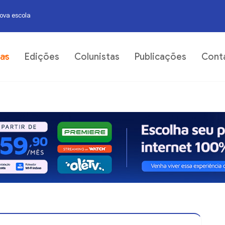
nova escola
07
ias
Edições
Colunistas
Publicações
Cont