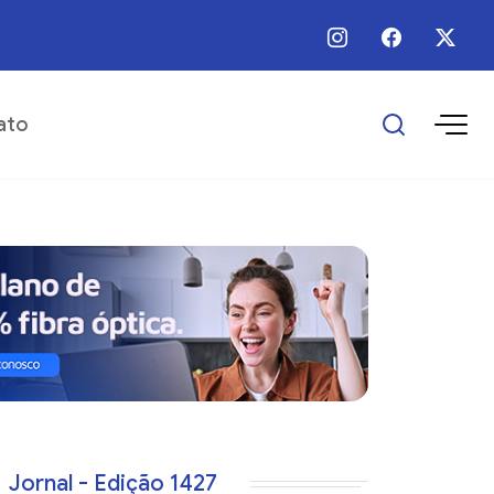
 / Ago / 2026 - 16:25 - Escolas municipais superam metas do IDEB
ato
Jornal - Edição 1427