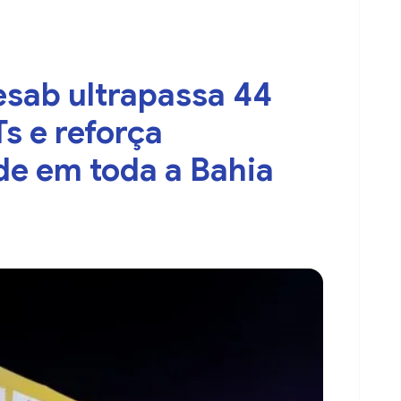
esab ultrapassa 44
Ts e reforça
de em toda a Bahia