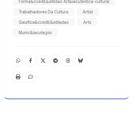
Forma&ccedil;&atildao Art&iacutestica-cultural
Trabalhadores Da Cultura
Artist
Qauifica&ccedil;&atiladao
Arts
Munic&iacute;pio