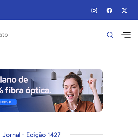
 / Ago / 2026 - 08:00 - Programa Empreender Mulher realiza capacitação s
ato
Jornal - Edição 1427