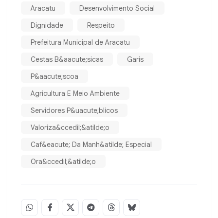
Aracatu
Desenvolvimento Social
Dignidade
Respeito
Prefeitura Municipal de Aracatu
Cestas B&aacute;sicas
Garis
P&aacute;scoa
Agricultura E Meio Ambiente
Servidores P&uacute;blicos
Valoriza&ccedil;&atilde;o
Caf&eacute; Da Manh&atilde; Especial
Ora&ccedil;&atilde;o