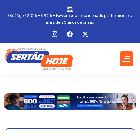
do
05 / Ago / 2026 - 09:26 - Ex-vereador é condenado por homicídio a
mais de 20 anos de prisão