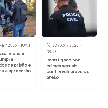
Mai / 2026 - 10:01
20 / Abr / 2026 -
09:27
ão Infância
cumpre
Investigado por
os de prisão e
crimes sexuais
ca e apreensão
contra vulneráveis é
preso