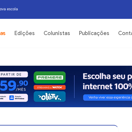
nova escola
07
ias
Edições
Colunistas
Publicações
Cont