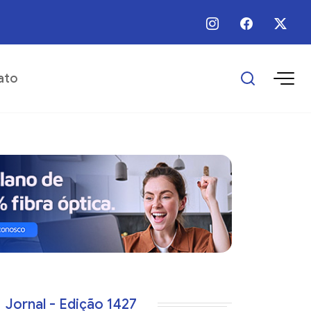
 / Ago / 2026 - 09:00 - Prefeitura realiza manutenção em trecho urbano do 
ato
Jornal - Edição 1427