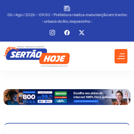
m
06 / Ago / 2026 - 09:00 - Prefeitura realiza manutenção em trecho
urbano do Rio Jequiezinho