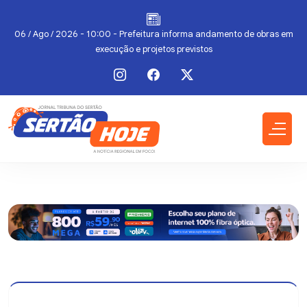
a
06 / Ago / 2026 - 10:00 - Prefeitura informa andamento de obras em
execução e projetos previstos