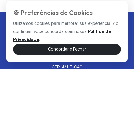
🍪 Preferências de Cookies
Utilizamos cookies para melhorar sua experiência. Ao
continuar, você concorda com nossa
Política de
Privacidade
.
Concordar e Fechar
Rua Valdomiro Alves Luz, 33, Bairro Nobre - Brumado/BA
CEP: 46117-040
Sertão Hoje © 2026 - Todos os direitos reservados.
Política de Privacidade