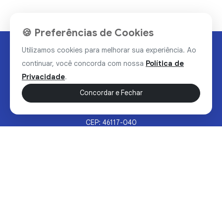
🍪 Preferências de Cookies
Utilizamos cookies para melhorar sua experiência. Ao
continuar, você concorda com nossa
Política de
Privacidade
.
Concordar e Fechar
Rua Valdomiro Alves Luz, 33, Bairro Nobre - Brumado/BA
CEP: 46117-040
Sertão Hoje © 2026 - Todos os direitos reservados.
Política de Privacidade