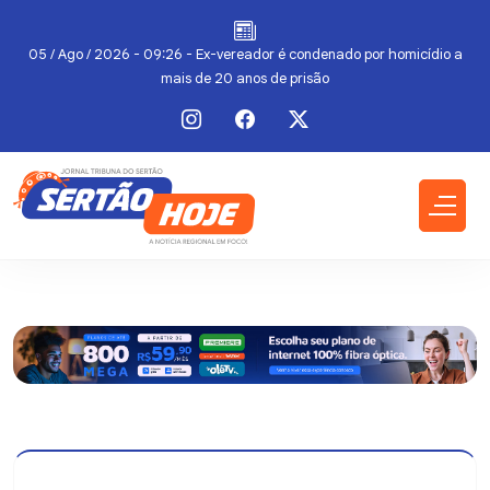
do
05 / Ago / 2026 - 09:26 - Ex-vereador é condenado por homicídio a
mais de 20 anos de prisão