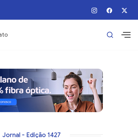
 / Ago / 2026 - 12:00 - Prefeitura divulga programação das comemorações 
ato
Jornal - Edição 1427