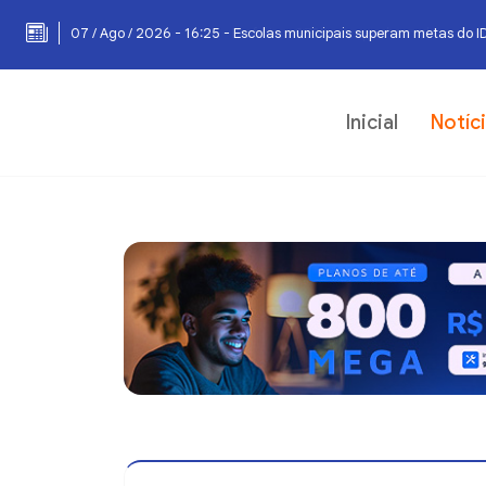
07 / Ago / 2026 - 16:25 - Escolas municipais superam metas do I
Inicial
Notíc