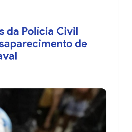
 da Polícia Civil
esaparecimento de
aval