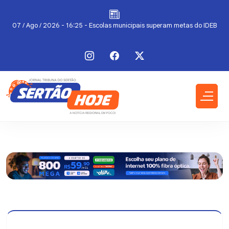
07 / Ago / 2026 - 16:25 - Escolas municipais superam metas do IDEB
06 / Ago / 2026 - 12:00 - Prefeitura divulga programação das
comemorações pelos 99 anos de emancipação política