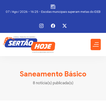
a
07 / Ago / 2026 - 16:25 - Escolas municipais superam metas do IDEB
Saneamento Básico
8 notícia(s) publicada(s)