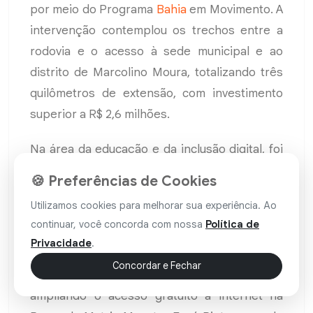
por meio do Programa
Bahia
em Movimento. A
intervenção contemplou os trechos entre a
rodovia e o acesso à sede municipal e ao
distrito de Marcolino Moura, totalizando três
quilômetros de extensão, com investimento
superior a R$ 2,6 milhões.
Na área da educação e da inclusão digital, foi
entregue a reforma civil e elétrica do anexo do
🍪 Preferências de Cookies
Colégio Estadual Carlos Souto, no distrito de
Utilizamos cookies para melhorar sua experiência. Ao
Arapiranga, proporcionando mais segurança
continuar, você concorda com nossa
Política de
e conforto para estudantes e profissionais da
Privacidade
.
educação. Também foram entregues novos
Concordar e Fechar
pontos do Programa Conecta Bahia,
ampliando o acesso gratuito à internet na