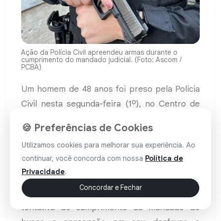
Ação da Polícia Civil apreendeu armas durante o
cumprimento do mandado judicial. (Foto: Ascom /
PCBA)
Um homem de 48 anos foi preso pela Polícia
Civil nesta segunda-feira (1º), no Centro de
Macaúbas
. Ele é investigado pela prática de
🍪 Preferências de Cookies
crimes como cárcere privado, ameaças e
Utilizamos cookies para melhorar sua experiência. Ao
agressões físicas e psicológicas contra a
continuar, você concorda com nossa
Política de
companheira, uma mulher de 42 anos.
Privacidade
.
De acordo com as investigações, na última
Concordar e Fechar
quarta-feira (27), ao avistar a viatura durante a
tentativa de cumprimento de mandado de