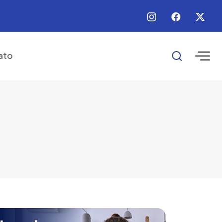
 / Ago / 2026 - Há 11 horas - Programa Empreender Mulher realiza capacita
ato