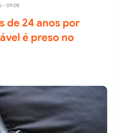
6 - 09:08
 de 24 anos por
ável é preso no