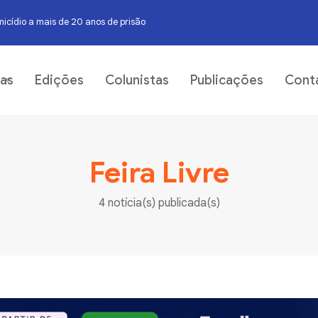
icídio a mais de 20 anos de prisão
entação no distrito de Nova Esperança
05
ias
Edições
Colunistas
Publicações
Cont
Feira Livre
4 notícia(s) publicada(s)