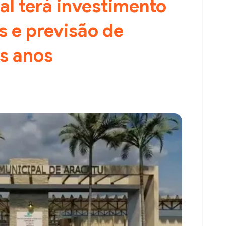
l terá investimento
s e previsão de
s anos