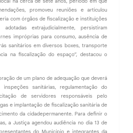
ocal há cerca de sete anos, período em que
mendações, promoveu reuniões e articulou
ria com órgãos de fiscalização e instituições
dotadas extrajudicialmente, persistiram
arnes impróprias para consumo, ausência de
arás sanitários em diversos boxes, transporte
ncia na fiscalização do espaço”, destacou o
oração de um plano de adequação que deverá
, inspeções sanitárias, regulamentação do
citação de servidores responsáveis pelo
as e implantação de fiscalização sanitária de
imento da cidadepermanente. Para definir o
, a Justiça agendou audiência no dia 13 de
presentantes do Município e integrantes da