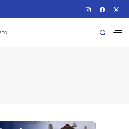
 / Ago / 2026 - Há 13 horas - Secretário de Desenvolvimento Econômico par
ato