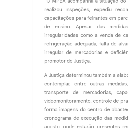
“O MPBA acompanha a situação do l
realizou inspeções, expediu reco
capacitações para feirantes em parce
de ensino. Apesar das medidas a
irregularidades como a venda de c
refrigeração adequada, falta de alv
irregular de mercadorias e deficiê
promotor de Justiça.
A Justiça determinou também a elab
contemplar, entre outras medidas
transporte de mercadorias, capa
videomonitoramento, controle de prag
forma imagens do centro de abastec
cronograma de execução das medidas
agosto, onde estarão presentes re