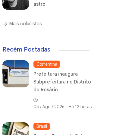
astro
Mais colunistas
Recém Postadas
Correntina
Prefeitura inaugura
Subprefeitura no Distrito
do Rosário
05 / Ago / 2026 - Há 12 horas
Brasil