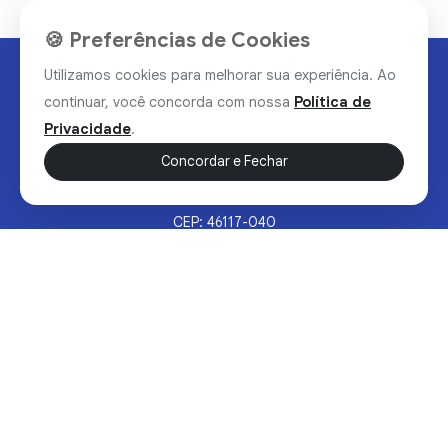
🍪 Preferências de Cookies
Utilizamos cookies para melhorar sua experiência. Ao
continuar, você concorda com nossa
Política de
Privacidade
.
Concordar e Fechar
Rua Valdomiro Alves Luz, 33, Bairro Nobre - Brumado/BA
CEP: 46117-040
Sertão Hoje © 2026 - Todos os direitos reservados.
Política de Privacidade