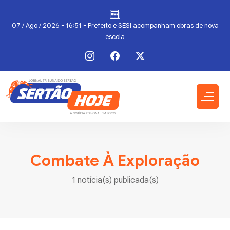
07 / Ago / 2026 - 16:51 - Prefeito e SESI acompanham obras de nova
escola
Combate À Exploração
1 notícia(s) publicada(s)