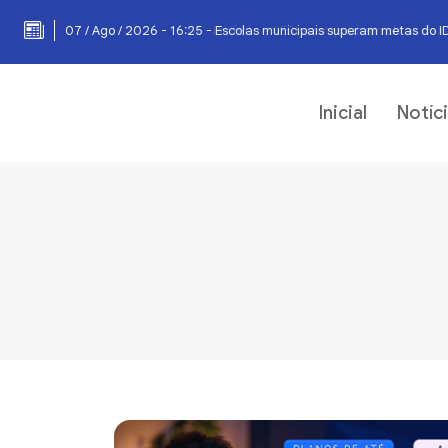
07 / Ago / 2026 - 16:25 - Escolas municipais superam metas do I
Inicial
Notíc