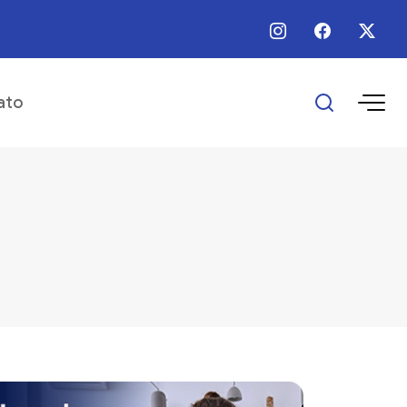
 / Ago / 2026 - 12:00 - Prefeitura divulga programação das comemorações 
ato