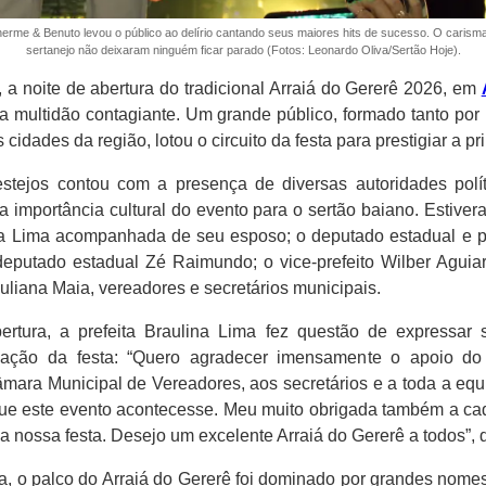
herme & Benuto levou o público ao delírio cantando seus maiores hits de sucesso. O carism
sertanejo não deixaram ninguém ficar parado (Fotos: Leonardo Oliva/Sertão Hoje).
3, a noite de abertura do tradicional Arraiá do Gererê 2026, em
uma multidão contagiante. Um grande público, formado tanto por
s cidades da região, lotou o circuito da festa para prestigiar a p
festejos contou com a presença de diversas autoridades polít
a importância cultural do evento para o sertão baiano. Estiver
lina Lima acompanhada de seu esposo; o deputado estadual e 
 deputado estadual Zé Raimundo; o vice-prefeito Wilber Agui
liana Maia, vereadores e secretários municipais.
rtura, a prefeita Braulina Lima fez questão de expressar 
ização da festa: “Quero agradecer imensamente o apoio 
a Municipal de Vereadores, aos secretários e a toda a equip
que este evento acontecesse. Meu muito obrigada também a c
 a nossa festa. Desejo um excelente Arraiá do Gererê a todos”, 
ta, o palco do Arraiá do Gererê foi dominado por grandes nome