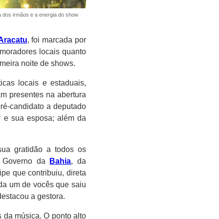
a dos irmãos e a energia do show
Aracatu
, foi marcada por
 moradores locais quanto
rimeira noite de shows.
icas locais e estaduais,
am presentes na abertura
pré-candidato a deputado
ar e sua esposa; além da
sua gratidão a todos os
do Governo da
Bahia
, da
e que contribuiu, direta
ada um de vocês que saiu
destacou a gestora.
s da música. O ponto alto