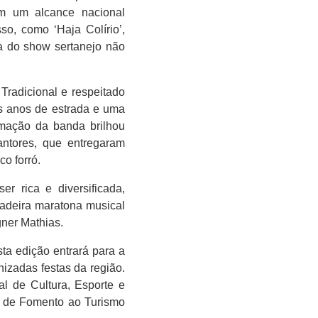
om um alcance nacional
so, como ‘Haja Colírio’,
ia do show sertanejo não
radicional e respeitado
os anos de estrada e uma
mação da banda brilhou
ntores, que entregaram
o forró.
r rica e diversificada,
dadeira maratona musical
ner Mathias.
ta edição entrará para a
izadas festas da região.
al de Cultura, Esporte e
a de Fomento ao Turismo