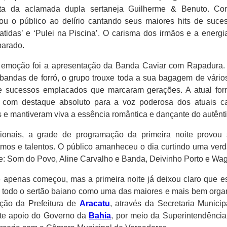
nta da aclamada dupla sertaneja Guilherme & Benuto. C
ou o público ao delírio cantando seus maiores hits de suces
Batidas’ e ‘Pulei na Piscina’. O carisma dos irmãos e a energ
parado.
emoção foi a apresentação da Banda Caviar com Rapadura. T
bandas de forró, o grupo trouxe toda a sua bagagem de vári
e sucessos emplacados que marcaram gerações. A atual for
 com destaque absoluto para a voz poderosa dos atuais ca
 e mantiveram viva a essência romântica e dançante do autêntic
onais, a grade de programação da primeira noite provou se
ritmos e talentos. O público amanheceu o dia curtindo uma ver
: Som do Povo, Aline Carvalho e Banda, Deivinho Porto e Wag
 apenas começou, mas a primeira noite já deixou claro que es
 todo o sertão baiano como uma das maiores e mais bem organ
ção da Prefeitura de
Aracatu
, através da Secretaria Municip
rte apoio do Governo da
Bahia
, por meio da Superintendênci