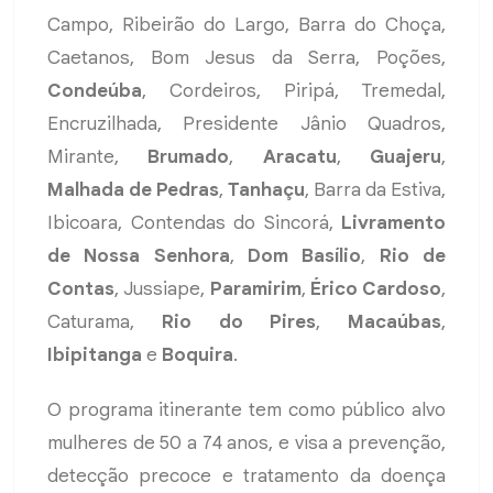
Campo, Ribeirão do Largo, Barra do Choça,
Caetanos, Bom Jesus da Serra, Poções,
Condeúba
, Cordeiros, Piripá, Tremedal,
Encruzilhada, Presidente Jânio Quadros,
Mirante,
Brumado
,
Aracatu
,
Guajeru
,
Malhada de Pedras
,
Tanhaçu
, Barra da Estiva,
Ibicoara, Contendas do Sincorá,
Livramento
de Nossa Senhora
,
Dom Basílio
,
Rio de
Contas
, Jussiape,
Paramirim
,
Érico Cardoso
,
Caturama,
Rio do Pires
,
Macaúbas
,
Ibipitanga
e
Boquira
.
O programa itinerante tem como público alvo
mulheres de 50 a 74 anos, e visa a prevenção,
detecção precoce e tratamento da doença