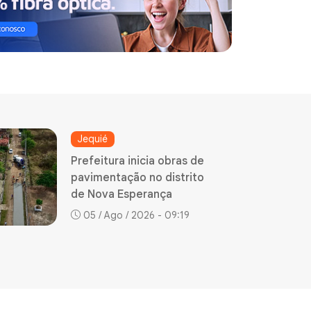
Guanambi
Secretário de
Desenvolvimento
Econômico participa de
missão técnica do Sebrae
em Maringá
05 / Ago / 2026 - 09:14