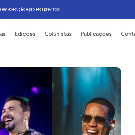
 em execução e projetos previstos
06
ias
Edições
Colunistas
Publicações
Cont